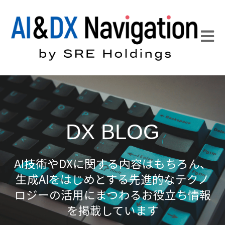
Open 
DX BLOG
AI技術やDXに関する内容はもちろん、
生成AIをはじめとする先進的なテクノ
ロジーの活用にまつわるお役立ち情報
を掲載
しています